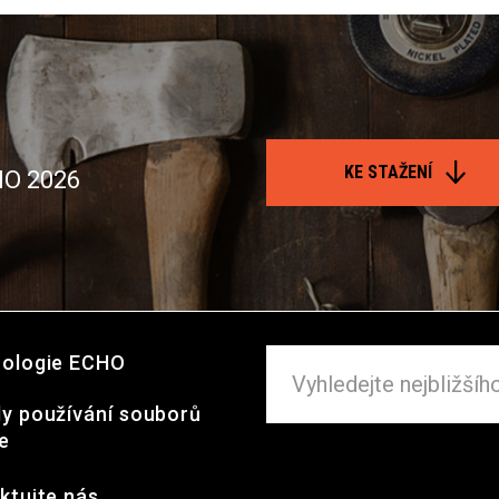
KE STAŽENÍ
HO 2026
ologie ECHO
y používání souborů
e
ktujte nás