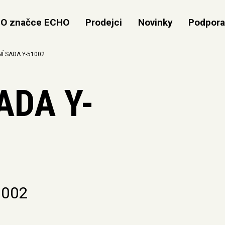
O značce ECHO
Prodejci
Novinky
Podpor
NÍ SADA Y-51002
ADA Y-
51002