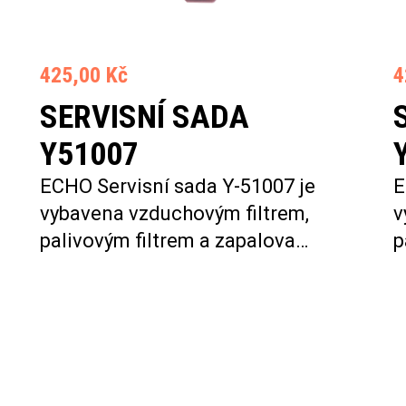
425,00 Kč
4
SERVISNÍ SADA
Y51007
ECHO Servisní sada Y-51007 je
E
vybavena vzduchovým filtrem,
v
palivovým filtrem a zapalova…
p