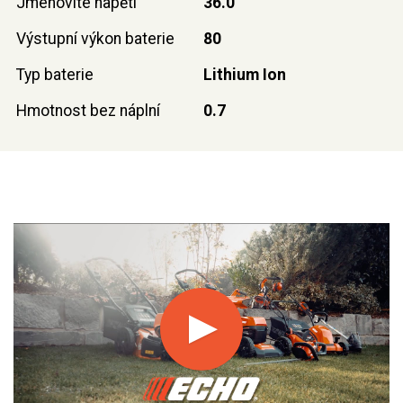
Jmenovité napětí
36.0
Výstupní výkon baterie
80
Typ baterie
Lithium Ion
Hmotnost bez náplní
0.7
Play