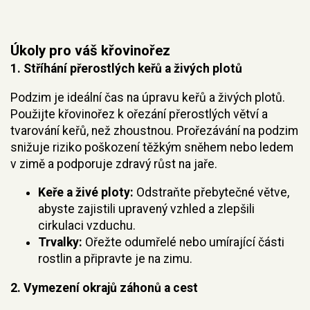
Úkoly pro váš křovinořez
1.
Stříhání přerostlých keřů a živých plotů
Podzim je ideální čas na úpravu keřů a živých plotů.
Použijte křovinořez k ořezání přerostlých větví a
tvarování keřů, než zhoustnou. Prořezávání na podzim
snižuje riziko poškození těžkým sněhem nebo ledem
v zimě a podporuje zdravý růst na jaře.
Keře a živé ploty:
Odstraňte přebytečné větve,
abyste zajistili upravený vzhled a zlepšili
cirkulaci vzduchu.
Trvalky:
Ořežte odumřelé nebo umírající části
rostlin a připravte je na zimu.
2.
Vymezení okrajů záhonů a cest