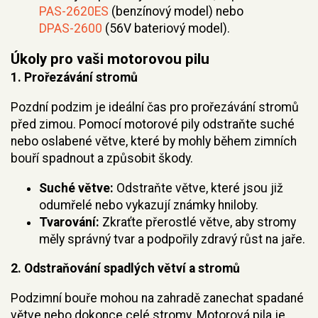
PAS-2620ES
(benzínový model) nebo
DPAS-2600
(56V bateriový model).
Úkoly pro vaši motorovou pilu
1.
Prořezávání stromů
Pozdní podzim je ideální čas pro prořezávání stromů
před zimou. Pomocí motorové pily odstraňte suché
nebo oslabené větve, které by mohly během zimních
bouří spadnout a způsobit škody.
Suché větve:
Odstraňte větve, které jsou již
odumřelé nebo vykazují známky hniloby.
Tvarování:
Zkraťte přerostlé větve, aby stromy
měly správný tvar a podpořily zdravý růst na jaře.
2.
Odstraňování spadlých větví a stromů
Podzimní bouře mohou na zahradě zanechat spadané
větve nebo dokonce celé stromy. Motorová pila je