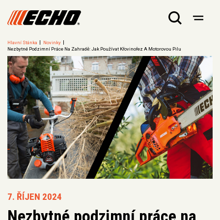
Hlavní Stánka
Novinky
Nezbytné Podzimní Práce Na Zahradě: Jak Používat Křovinořez A Motorovou Pilu
7. ŘÍJEN 2024
Nezbytné podzimní práce na