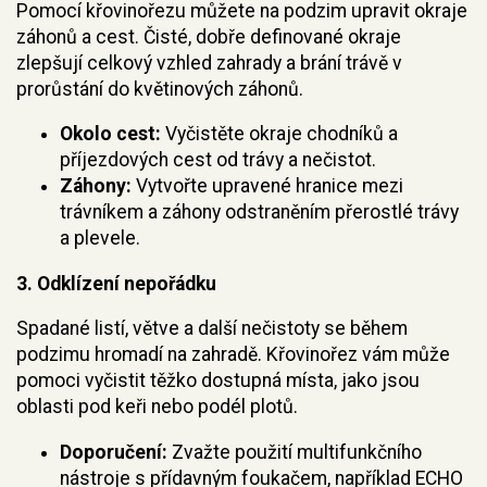
Pomocí křovinořezu můžete na podzim upravit okraje
záhonů a cest. Čisté, dobře definované okraje
zlepšují celkový vzhled zahrady a brání trávě v
prorůstání do květinových záhonů.
Okolo cest:
Vyčistěte okraje chodníků a
příjezdových cest od trávy a nečistot.
Záhony:
Vytvořte upravené hranice mezi
trávníkem a záhony odstraněním přerostlé trávy
a plevele.
3.
Odklízení nepořádku
Spadané listí, větve a další nečistoty se během
podzimu hromadí na zahradě. Křovinořez vám může
pomoci vyčistit těžko dostupná místa, jako jsou
oblasti pod keři nebo podél plotů.
Doporučení:
Zvažte použití multifunkčního
nástroje s přídavným foukačem, například ECHO